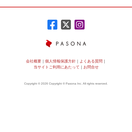
会社概要
｜
個人情報保護方針
｜
よくある質問
｜
当サイトご利用にあたって
｜
お問合せ
Copyright © 2026 Copyright © Pasona Inc. All rights reserved.