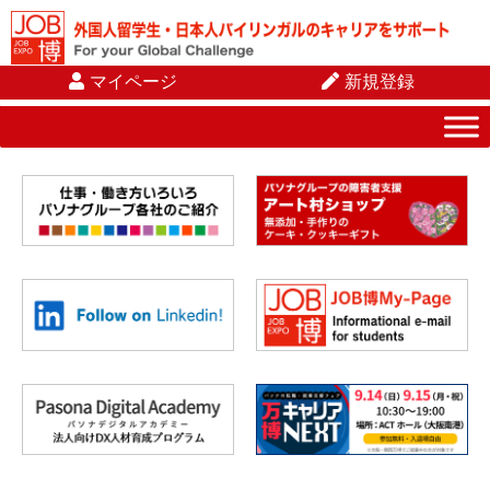
マイページ
新規登録